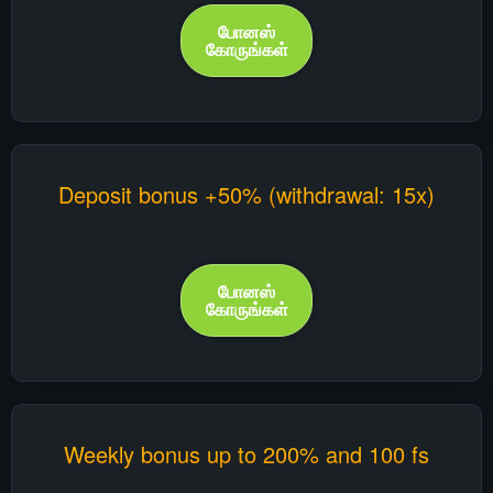
போனஸ்
கோருங்கள்
Deposit bonus +50% (withdrawal: 15x)
போனஸ்
கோருங்கள்
Weekly bonus up to 200% and 100 fs