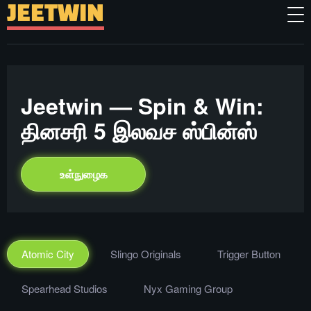
Jeetwin — Spin & Win:
தினசரி 5 இலவச ஸ்பின்ஸ்
உள்நுழைக
Atomic City
Slingo Originals
Trigger Button
Spearhead Studios
Nyx Gaming Group