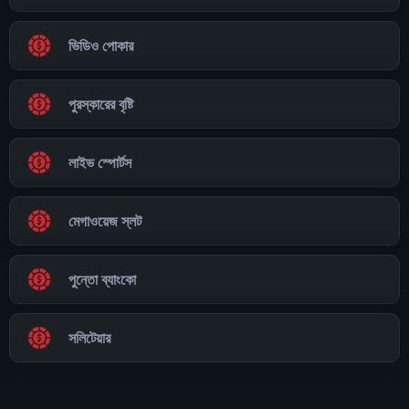
ভিডিও পোকার
পুরস্কারের বৃষ্টি
লাইভ স্পোর্টস
মেগাওয়েজ স্লট
পুন্তো ব্যাংকো
সলিটেয়ার