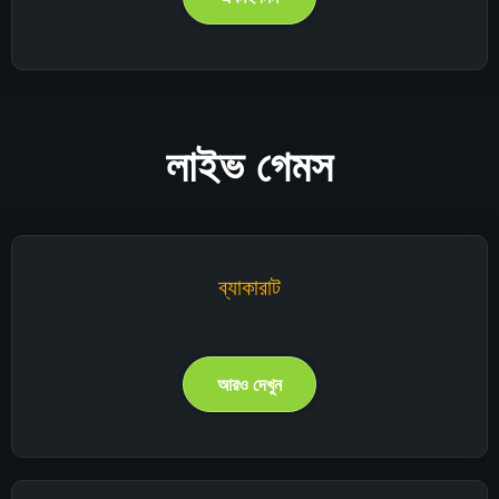
লাইভ গেমস
ব্যাকারাট
আরও দেখুন