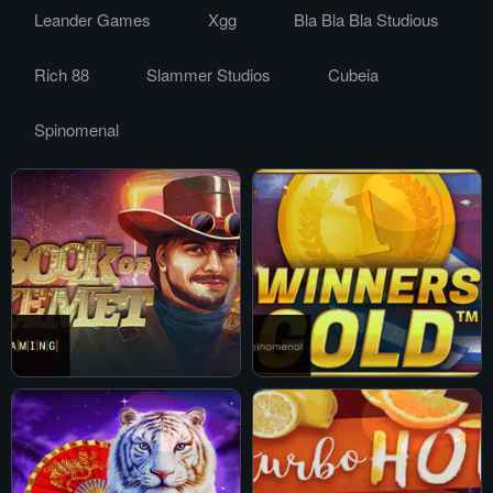
Leander Games
Xgg
Bla Bla Bla Studious
Rich 88
Slammer Studios
Cubeia
Spinomenal